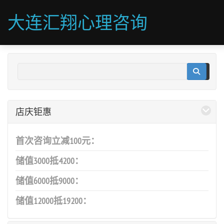
大连汇翔心理咨询
店庆钜惠
首次咨询立减100元：
储值3000抵4200：
储值6000抵9000：
储值12000抵19200：